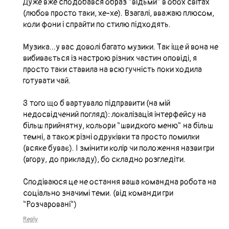
Дуже вже сподобався образ "відьми" в обох світах
(любов просто таки, хе-хе). Взагалі, вважаю плюсом,
коли фони і спрайти по стилю підходять.
Музика...у вас доволі багато музики. Так іще й вона не
вибивається із настрою різних частин оповіді, я
просто таки ставила на всю гучність поки ходила
готувати чай.
З того що б вартувало підправити (на мій
недосвідчений погляд): локалізація інтерфейсу на
більш прийнятну, кольори "швидкого меню" на більш
темні, а також різні одруківки та просто помилки
(всяке буває). І змінити колір чи положення назви гри
(вгору, до прикладу), бо складно розгледіти.
Сподіваюся це не остання ваша командна робота на
соціально значимі теми. (від команди гри
"Розчаровані")
Reply