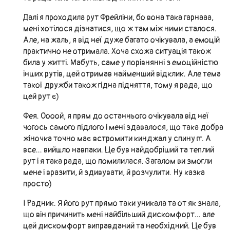
Далі я проходила рут Фрейліни, бо вона така гарнааа,
мені хотілося дізнатися, що ж там між ними сталося.
Але, на жаль, я від неї дуже багато очікувала, а емоцій
практично не отримала. Хоча схожа ситуація також
била у житті. Мабуть, саме у порівнянні з емоційністю
інших рутів, цей отримав найменший відклик. Але тема
такої дружби також гідна підняття, тому я рада, що
цей рут є)
Фея. Оооой, я прям до останнього очікувала від неї
чогось самого підлого і мені здавалося, що така добра
жіночка точно має встромити кинджал у спину гг. А
все... вийшло навпаки. Це був найдобріший та теплий
рут і я така рада, що помилилася. Загалом ви змогли
мене і вразити, й здивувати, й розчулити. Ну казка
просто)
І Радник. Я його рут прямо таки уникала та от як знала,
що він причинить мені найбільший дискомфорт... але
цей дискомфорт виправданий та необхідний. Це був