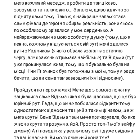
мега важливий меседж, а робити це так цікаво,
зрозуміло та талановито... Загалом, щиро вдячна за
підняту вами тему. Також, я найкраще запам'ятала
саме фінали де героїня обирає реальність, вони якось
по особливому врізалися у моє серденько. А
найвражаючими на мою особисту думку (тому, що я
певна, кожному відгукнеться свій рут) мені здалися
рути з Радником (я його обрала взагалі в останню
чергу, але вражень отримала найбільше) та Відьми (тут
уже прокинулася жиза, тому що я буквально була на
місці Ніни і її вчинок був тотожним з моїм, тому я рада
бачити, що ви саме так завершили їхні відносини).
Пройдуся по персонажах) Мене ще з самого початку
зацікавила саме Відьма і яка я була щаслива, що це був
юрійний рут. Рада, що ви не побоялися відкрити тему
одностатевих відносин та ще й з таким фіналом, це ж
мега круть! Сама Відьма таки мене причарувала, бо яка
ж вона крута та розумна, йой. Просто топ-1 моїх вайфу
джему) А її поведінка у реальному світі дуже свідома
та раціональна. Ви молодчинки й вона теж!