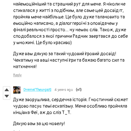
найемоційніший та страшний рут для мене. Я ніколи не
стикалася у житті з подібним, але саме цей досвід гг,
пройняв мене найбільше. Це було дуже талановито та
емоційно написано, а діалог героїні з оповідачем у
фіналі реальності просто... ну немає слів. Також, дуже
сподобалося з якої причини Радник звертався до себе
у множині. Це було красиво)
Дуже вам дякую за такий чудовий ігровий досвід!
Чекатиму на ваші наступні ігри та бажаю багато сил та
натхнення!
Reply
Drama[Theurgist]
4 years ago
(+1)
Дуже зворушлива, сердечна історія. Гностичний сюжет
чудово пасує темі ескапізму. Мене особливо пройняла
кінцівка Феї, аж до сліз Т_Т.
Дякую вам за цю новелу!