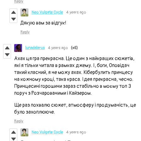
Reply
Neo Vulgate Cycle
4 years ago
Дякую вам за відгук!
Reply
lunadalarus
4 years ago
(+5)
Ахах ця гра прекрасна. Це один з найкращих сюжетів,
які я тільки читала в рамках джему. І, боги, Оповідач
такий класний, я не можу ахах. Кібербулить принцесу
на кожному кроці, така краса. Ідея прекрасна, чесно.
Принцесині горошини зараз стабільно в моєму топ 3
поруч з Розчарованими і Кайзером.
Ще раз похвалю сюжет, атмосферу і продуманість, це
було захоплююче.
Reply
Neo Vulgate Cycle
4 years ago