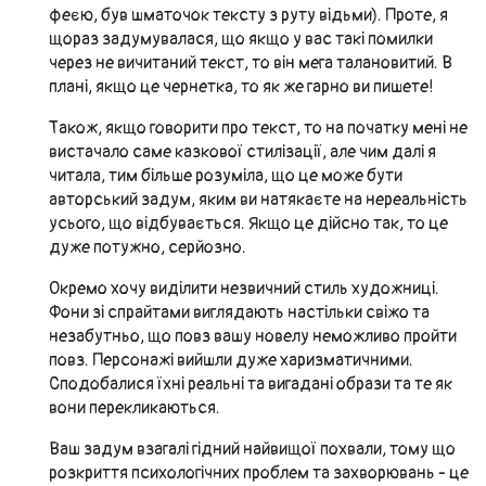
феєю, був шматочок тексту з руту відьми). Проте, я
щораз задумувалася, що якщо у вас такі помилки
через не вичитаний текст, то він мега талановитий. В
плані, якщо це чернетка, то як же гарно ви пишете!
Також, якщо говорити про текст, то на початку мені не
вистачало саме казкової стилізації, але чим далі я
читала, тим більше розуміла, що це може бути
авторський задум, яким ви натякаєте на нереальність
усього, що відбувається. Якщо це дійсно так, то це
дуже потужно, серйозно.
Окремо хочу виділити незвичний стиль художниці.
Фони зі спрайтами виглядають настільки свіжо та
незабутньо, що повз вашу новелу неможливо пройти
повз. Персонажі вийшли дуже харизматичними.
Сподобалися їхні реальні та вигадані образи та те як
вони перекликаються.
Ваш задум взагалі гідний найвищої похвали, тому що
розкриття психологічних проблем та захворювань - це