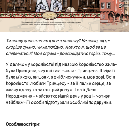
Ти знову хочеш почати все з початку? Не знаю, чи це
скоріше сумно, чи жалюгідно. Але хто я, щоб за це
сперечатися? Моя справа - розповідати історію. тому...
У далекому королівстві під назвою Королівство жила-
була Принцеса, яку всі так і звали - Принцеса. Шкіра її
була м'якою, як шовк, а очі блискучими, мов зорі. Всі в
Королівстві любили Принцесу - за її палке серце, за
жваву вдачу та за гострий розум. І на її День
Народження - найсвятковіший день у році - чотири
найближчі її особи підготували особливі подарунки.
Особливості гри: