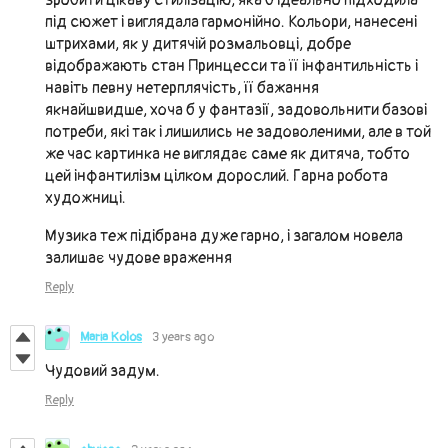
під сюжет і виглядала гармонійно. Кольори, нанесені
штрихами, як у дитячій розмальовці, добре
відображають стан Принцесси та її інфантильність і
навіть певну нетерплячість, її бажання
якнайшвидше, хоча б у фантазії, задовольнити базові
потреби, які так і лишились не задоволеними, але в той
же час картинка не виглядає саме як дитяча, тобто
цей інфантилізм цілком дорослий. Гарна робота
художниці.
Музика теж підібрана дуже гарно, і загалом новела
залишає чудове враження
Reply
Maria Kolos
3 years ago
Чудовий задум.
Reply