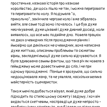
простеньке, казкова історія про казкове
королівство, де щось пішло не так, і можна перегравати
та перегравати по колу. Я подумала "о,
прикольно", закінчила чергове коло і вже зібралась
вийти, але саме тоді воно і почалось. І це був дуже
неочікуваний, дуже цікавий і дуже дивний досвід, коли
виявилось, що все має подвійне дно. Новела працює
на двох очевидних після проходження рівнях і
ймовірно ще декількох не очевидних, вона написана
дуже життєво, описаним проблемам та сюжетам
віриш, закладені емоції дуже сильно відчуваються. Я
була здивована самим фактом, що така річ як новела з
геймджему може довести мене до сліз, і не при
одному проходженні. Пізніше я зрозуміла, що сильно
недооцінювала жанр, та не уявляла, наскільки велика
майстерність сценаристок.
Також мені подобається візуал, який дуже добре
підходить по стилю цьому сюжету і задуму, і хоч він
видається скетчевим, насправді це дуже непросто -
зробити цікаву стилізацію, яка б ідеально підходила