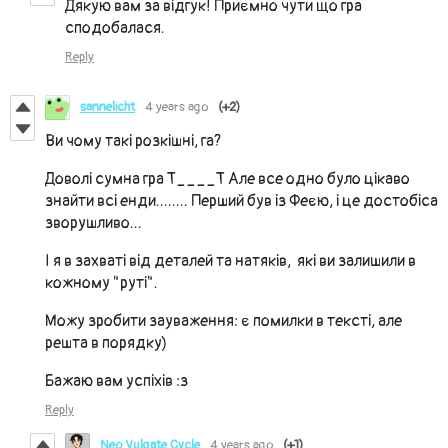
Дякую вам за відгук! Приємно чути що гра
сподобалася.
Reply
sannelicht
4 years ago
(+2)
Ви чому такі розкішні, га?
Доволі сумна гра Т____Т Але все одно було цікаво
знайти всі енди........ Перший був із Феєю, і це достобіса
зворушливо...
І я в захваті від деталей та натяків, які ви залишили в
кожному "руті".
Можу зробити зауваження: є помилки в тексті, але
решта в порядку)
Бажаю вам успіхів :з
Reply
Neo Vulgate Cycle
4 years ago
(+1)