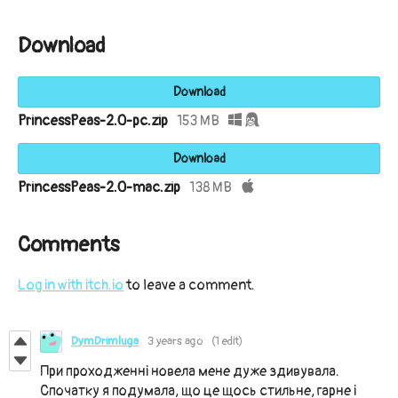
Download
Download
PrincessPeas-2.0-pc.zip
153 MB
Download
PrincessPeas-2.0-mac.zip
138 MB
Comments
Log in with itch.io
to leave a comment.
DymDrimluga
3 years ago
(1 edit)
При проходженні новела мене дуже здивувала.
Спочатку я подумала, що це щось стильне, гарне і