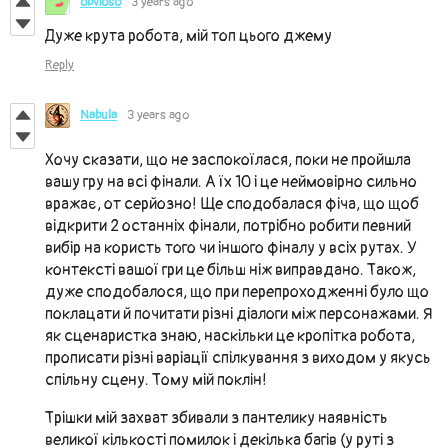
obvioso
3 years ago
Дуже крута робота, мій топ цього джему
Reply
Nabula
3 years ago
Хочу сказати, що не заспокоїлася, поки не пройшла
вашу гру на всі фінали. А їх 10 і це неймовірно сильно
вражає, от серйозно! Ще сподобалася фіча, що щоб
відкрити 2 останніх фінали, потрібно робити певний
вибір на користь того чи іншого фіналу у всіх рутах. У
контексті вашої гри це більш ніж виправдано. Також,
дуже сподобалося, що при перепроходженні було що
поклацати й почитати різні діалоги між персонажами. Я
як сценаристка знаю, наскільки це кропітка робота,
прописати різні варіації спілкування з виходом у якусь
спільну сцену. Тому мій поклін!
Трішки мій захват збивали з пантелику наявність
великої кількості помилок і декілька багів (у руті з