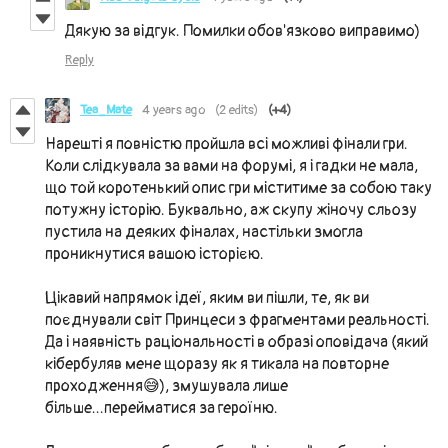
Дякую за відгук. Помилки обов'язково виправимо)
Reply
Tea_Mate
4 years ago
(2 edits)
(+4)
Нарешті я повністю пройшла всі можливі фінали гри.
Коли слідкувала за вами на форумі, я і гадки не мала,
що той коротенький опис гри міститиме за собою таку
потужну історію. Буквально, аж скупу жіночу сльозу
пустила на деяких фіналах, настільки змогла
проникнутися вашою історією.
Цікавий напрямок ідеї, яким ви пішли, те, як ви
поєднували світ Принцеси з фрагментами реальності.
Да і наявність раціональності в образі оповідача (який
кібербуляв мене щоразу як я тикала на повторне
проходження😅), змушувала лише
більше...перейматися за героїню.